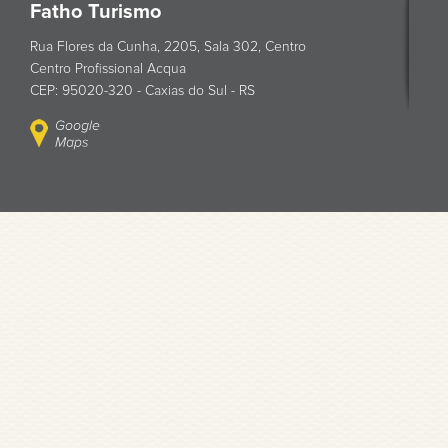
Fatho Turismo
Rua Flores da Cunha, 2205, Sala 302, Centro
Centro Profissional Acqua
CEP: 95020-320 - Caxias do Sul - RS